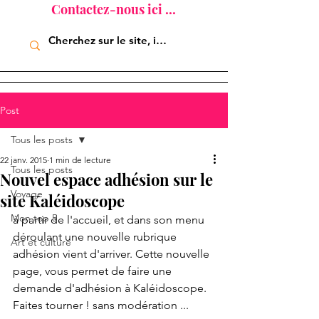
Contactez-nous ici ...
Post
Tous les posts
22 janv. 2015
1 min de lecture
Tous les posts
Nouvel espace adhésion sur le
Voyage
site Kaléidoscope
Mon top 5
à partir de l'accueil, et dans son menu 
déroulant une nouvelle rubrique 
Art et culture
adhésion vient d'arriver. Cette nouvelle 
page, vous permet de faire une 
demande d'adhésion à Kaléidoscope. 
Faites tourner ! sans modération ... 