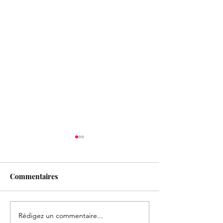
Commentaires
Rédigez un commentaire...
Formation Entretien
ON RECRUTE !!