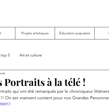
I
Projets artistiques
Éducation populaire
top 5
Art et culture
ture
 Portraits à la télé !
rtraits qui ont été remarqués par le chroniqueur littérair
5 !! On est vraiment content pour nos Grandes Personnes
096917