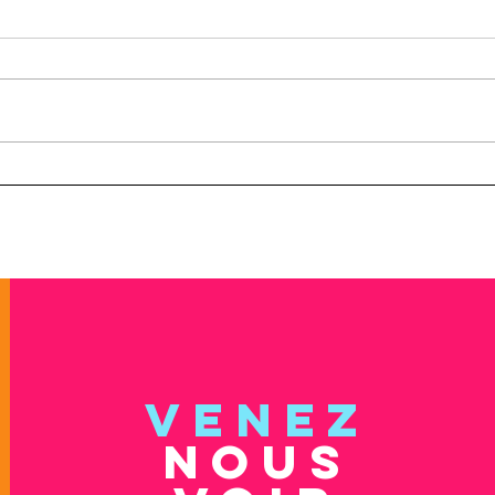
Formation Entretien
ON R
épistémique
l'éq
VENEZ
NOUS