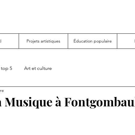
I
Projets artistiques
Éducation populaire
top 5
Art et culture
ure
la Musique à Fontgombau