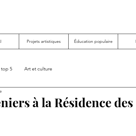
I
Projets artistiques
Éducation populaire
top 5
Art et culture
e
niers à la Résidence des