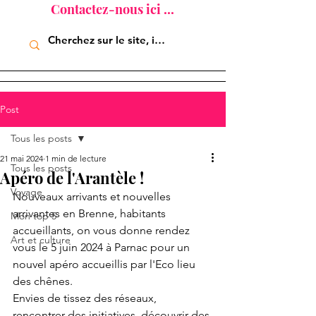
Contactez-nous ici ...
Post
Tous les posts
21 mai 2024
1 min de lecture
Tous les posts
Apéro de l'Arantèle !
Voyage
Nouveaux arrivants et nouvelles 
arrivantes en Brenne, habitants 
Mon top 5
accueillants, on vous donne rendez 
Art et culture
vous le 5 juin 2024 à Parnac pour un 
nouvel apéro accueillis par l'Eco lieu 
des chênes.
Envies de tissez des réseaux, 
rencontrer des initiatives, découvrir des 