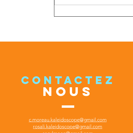
Stage 2 Entrainement Mental
approfondissement
CONTACTEZ
NOUS
c.moreau.kaleidoscope@gmail.com
rosali.kaleidoscope@gmail.com