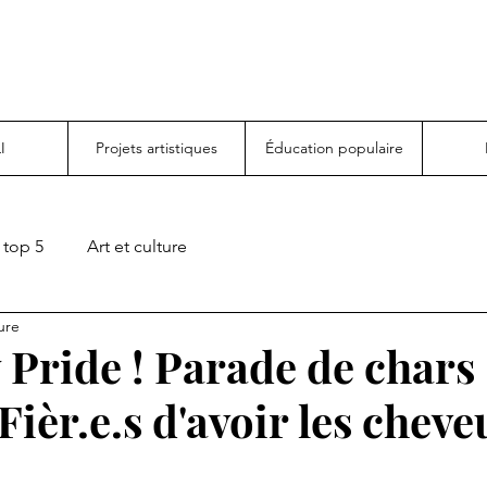
I
Projets artistiques
Éducation populaire
top 5
Art et culture
ure
 Pride ! Parade de chars
Fièr.e.s d'avoir les cheve