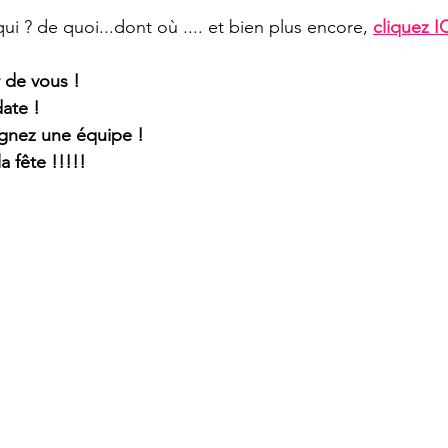
qui ? de quoi...dont où .... et bien plus encore, 
cliquez I
 de vous !
ate !
gnez une équipe !
a fête !!!!!