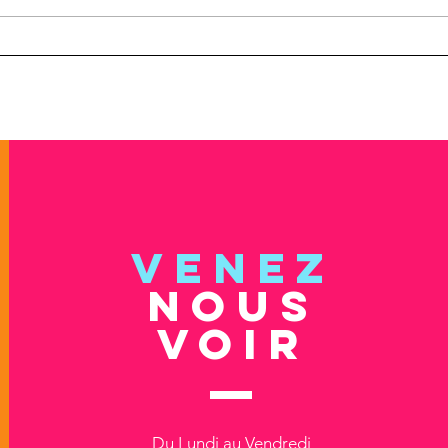
Formation Entretien
ON R
épistémique
l'éq
VENEZ
NOUS
VOIR
Du Lundi au Vendredi