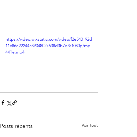
https://video.wixstatic.com/video/f2e540_92d
11c86e22244c39048027638d3b7d3/1080p/mp
4/file.mp4
Voir tout
Posts récents