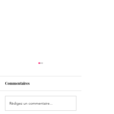
Commentaires
Rédigez un commentaire...
Formation Entretien
ON RECRUTE !!
épistémique
Rejoignez l'équ