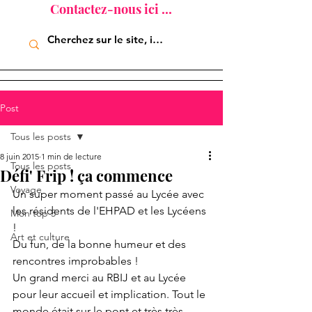
Contactez-nous ici ...
Post
Tous les posts
8 juin 2015
1 min de lecture
Tous les posts
Défi' Frip ! ça commence
Voyage
Un super moment passé au Lycée avec 
les résidents de l'EHPAD et les Lycéens 
Mon top 5
! 
Art et culture
Du fun, de la bonne humeur et des 
rencontres improbables ! 
Un grand merci au RBIJ et au Lycée 
pour leur accueil et implication. Tout le 
monde était sur le pont et très très 