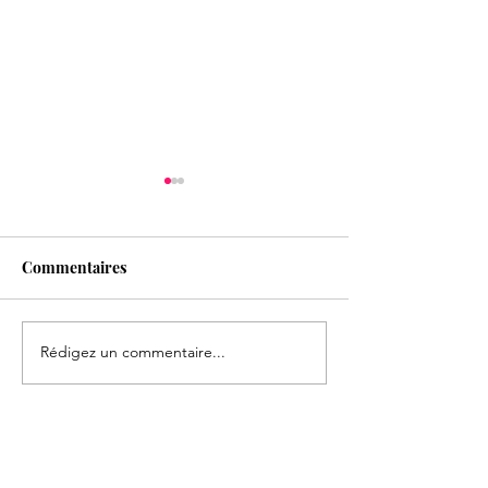
Commentaires
Rédigez un commentaire...
Formation Entretien
ON RECRUTE !!
épistémique
Rejoignez l'équ