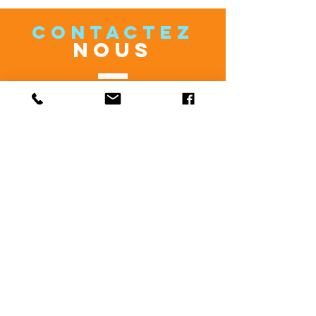
CONTACTEZ
NOUS
c.moreau.kaleidoscope@gmail.com
rosali.kaleidoscope@gmail.com
cecylmoon@gmail.com
VENEZ
NOUS VOIR
Du Lundi au Vendredi
Carte Blanche
1 rue Pierre Milon