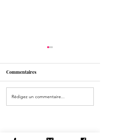
Commentaires
Rédigez un commentaire...
Formation Entretien
ON RECRUTE !!
épistémique
Rejoignez l'équ