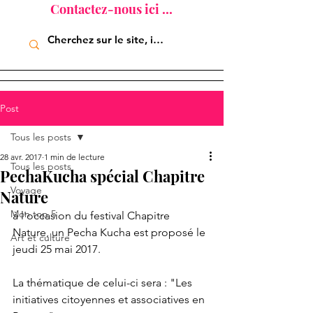
Contactez-nous ici ...
Post
Tous les posts
28 avr. 2017
1 min de lecture
Tous les posts
PechaKucha spécial Chapitre
Voyage
Nature
Mon top 5
à l'occasion du festival Chapitre 
Nature, un Pecha Kucha est proposé le 
Art et culture
jeudi 25 mai 2017.
La thématique de celui-ci sera : "Les 
initiatives citoyennes et associatives en 