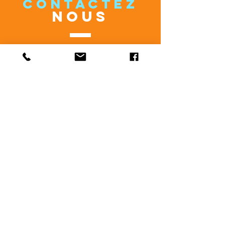
CONTACTEZ
NOUS
c.moreau.kaleidoscope@gmail.com
rosali.kaleidoscope@gmail.com
cecylmoon@gmail.com
VENEZ
NOUS VOIR
Du Lundi au Vendredi
Carte Blanche
1 rue Pierre Milon
36300 Le Blanc