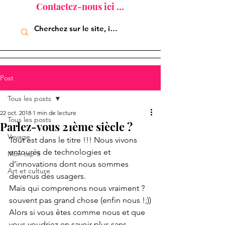
Contactez-nous ici ...
Post
Tous les posts
22 oct. 2018
1 min de lecture
Tous les posts
Parlez-vous 21ème siècle ?
Voyage
Tout est dans le titre !!! Nous vivons 
entourés de technologies et 
Mon top 5
d’innovations dont nous sommes 
Art et culture
devenus des usagers.
Mais qui comprenons nous vraiment ? 
souvent pas grand chose (enfin nous !;))
Alors si vous êtes comme nous et que 
vous voudriez en savoir plus sans 