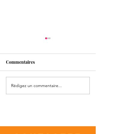
Commentaires
Rédigez un commentaire...
Formation Entretien
ON RECRUTE !!
épistémique
Rejoignez l'équ