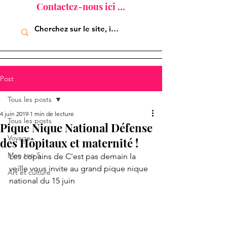
Contactez-nous ici ...
Post
Tous les posts
4 juin 2019
1 min de lecture
Tous les posts
Pique Nique National Défense
Voyage
des Hôpitaux et maternité !
Mon top 5
Les copains de C'est pas demain la 
veille vous invite au grand pique nique 
Art et culture
national du 15 juin