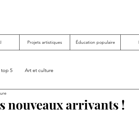
I
Projets artistiques
Éducation populaire
top 5
Art et culture
ture
s nouveaux arrivants !