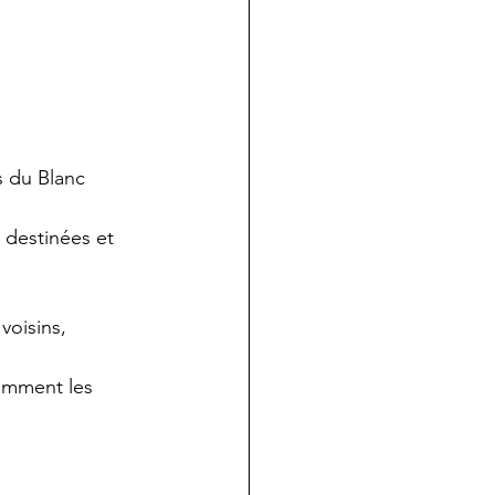
s du Blanc
 destinées et 
voisins, 
emment les 