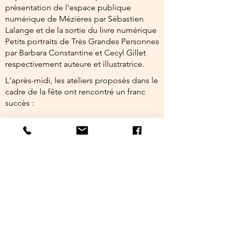
présentation de l'espace publique
numérique de Mézières par Sébastien
Lalange et de la sortie du livre numérique
Petits portraits de Très Grandes Personnes
par Barbara Constantine et Cecyl Gillet
respectivement auteure et illustratrice.
L'après-midi, les ateliers proposés dans le
cadre de la fête ont rencontré un franc
succès :
La première émission Radio Les
Orchidées a permis aux visiteurs et aux
résidents de donner leurs impressions
pendant la fête.
L'animation Incrustation permettait à
quiconque le souhaitait de voyager dans
le désert, à l'ère des dinosaures ou aux
chutes du Niagara.