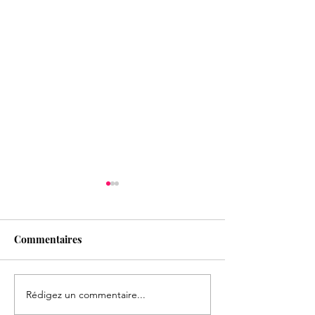
Commentaires
Rédigez un commentaire...
Formation Entretien
ON RECRUTE !!
épistémique
Rejoignez l'équ