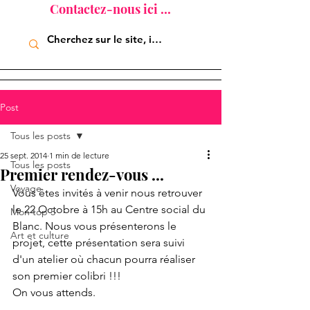
Contactez-nous ici ...
Post
Tous les posts
25 sept. 2014
1 min de lecture
Tous les posts
Premier rendez-vous ...
Voyage
Vous êtes invités à venir nous retrouver 
le 22 Octobre à 15h au Centre social du 
Mon top 5
Blanc. Nous vous présenterons le 
Art et culture
projet, cette présentation sera suivi 
d'un atelier où chacun pourra réaliser 
son premier colibri !!! 
On vous attends. 