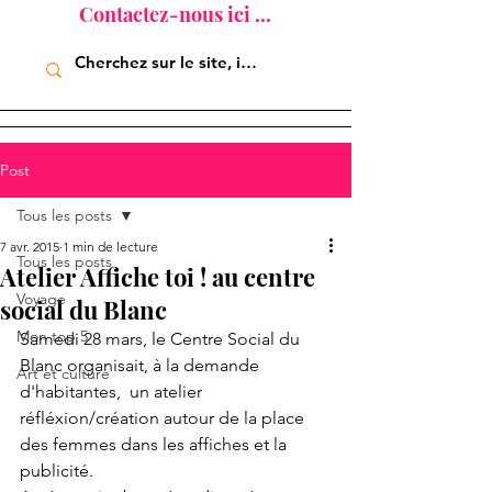
Contactez-nous ici ...
Post
Tous les posts
7 avr. 2015
1 min de lecture
Tous les posts
Atelier Affiche toi ! au centre
Voyage
social du Blanc
Mon top 5
Samedi 28 mars, le Centre Social du 
Blanc organisait, à la demande 
Art et culture
d'habitantes,  un atelier 
réfléxion/création autour de la place 
des femmes dans les affiches et la 
publicité. 