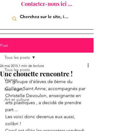
Contactez-nous ici ...
Post
Tous les posts
26 mai 2015
1 min de lecture
Tous les posts
Une chouette rencontre !
Voyage
Un groupe d'élèves de 6ème du 
Collège Saint Anne, accompagnés par 
Mon top 5
Christelle Devoulon, enseignante en 
Art et culture
arts plastiques , a decidé de prendre 
part ... 
Les voici donc devenus eux aussi, 
colibri ! 
Cecyl est allée les rencontrer vendredi 