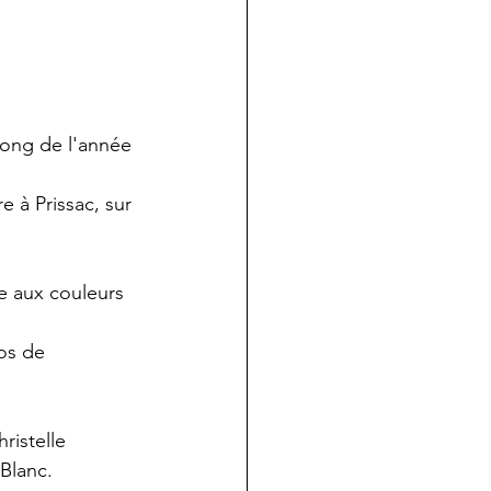
 long de l'année 
e à Prissac, sur 
 aux couleurs 
os de 
ristelle 
 Blanc.