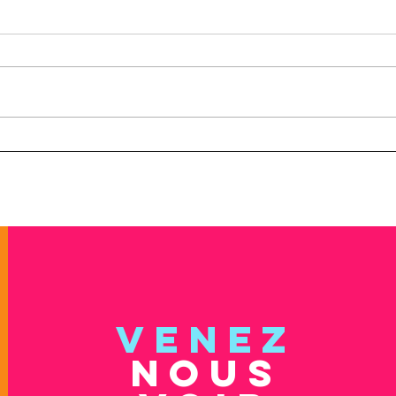
Formation Entretien
ON R
épistémique
l'éq
VENEZ
NOUS