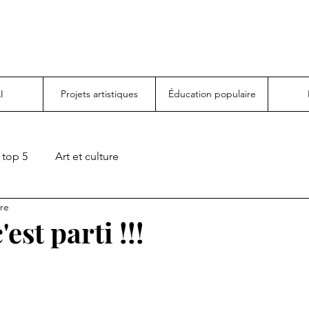
I
Projets artistiques
Éducation populaire
top 5
Art et culture
ure
'est parti !!!