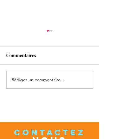
Commentaires
Rédigez un commentaire...
Formation Entretien
ON RECRUTE !!
épistémique
Rejoignez l'équ
CONTACTEZ