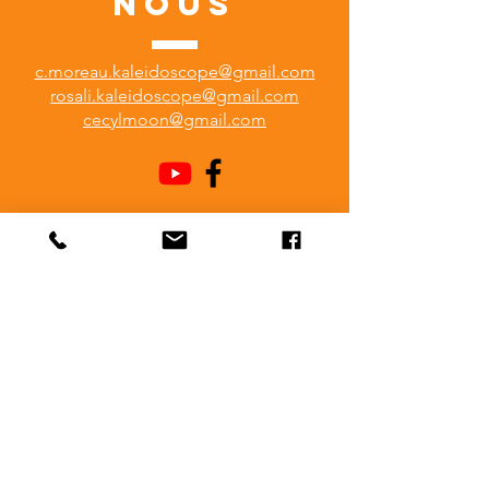
NOUS
c.moreau.kaleidoscope@gmail.com
rosali.kaleidoscope@gmail.com
cecylmoon@gmail.com
VENEZ
NOUS VOIR
Du Lundi au Vendredi
Carte Blanche
1 rue Pierre Milon
36300 Le Blanc
Téléphonez avant, nous sommes