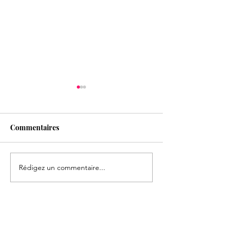
Commentaires
Rédigez un commentaire...
Formation Entretien
ON RECRUTE !!
épistémique
Rejoignez l'équ