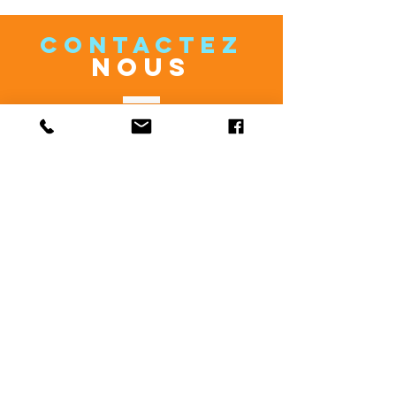
CONTACTEZ
NOUS
c.moreau.kaleidoscope@gmail.com
rosali.kaleidoscope@gmail.com
cecylmoon@gmail.com
VENEZ
NOUS VOIR
Du Lundi au Vendredi
Carte Blanche
1 rue Pierre Milon