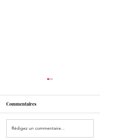
Commentaires
Rédigez un commentaire...
Formation Entretien
ON RECRUTE !!
épistémique
Rejoignez l'équ