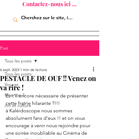
Contactez-nous ici ...
Post
Tous les posts
6 sept. 2023
1 min de lecture
Tous les posts
PESTACLE DE OUF !! Venez on
Voyage
va rire !
Mon top 5
Es-t’il encore nécessaire de présenter 
cette fratrie hilarante ?!!!
Art et culture
à Kaléidoscope nous sommes 
absolument fans d'eux !! et on vous 
encourage à venir nous rejoindre pour 
une soirée inoubliable au Cinéma de 