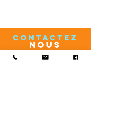
CONTACTEZ
NOUS
c.moreau.kaleidoscope@gmail.com
rosali.kaleidoscope@gmail.com
cecylmoon@gmail.com
VENEZ
NOUS VOIR